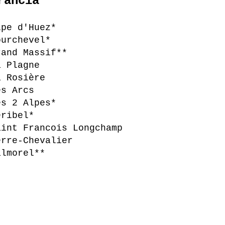
rancia
lpe d'Huez*
ourchevel*
rand Massif**
a Plagne
a Rosière
es Arcs
es 2 Alpes*
éribel*
aint Francois Longchamp
erre-Chevalier
almorel**