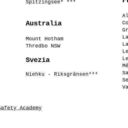
F
Spitzingsee* ***
A
Australia
C
G
L
Mount Hotham
L
Thredbo NSW
L
L
Svezia
M
S
Niehku - Riksgränsen***
S
V
Safety Academy