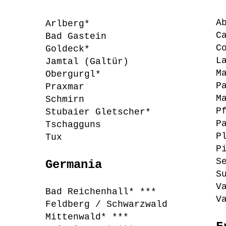
A
Arlberg*
C
Bad Gastein
C
Goldeck*
L
Jamtal (Galtür)
M
Obergurgl*
P
Praxmar
M
Schmirn
P
Stubaier Gletscher*
P
Tschagguns
P
Tux
P
S
Germania
S
V
Bad Reichenhall* ***
V
Feldberg / Schwarzwald
Mittenwald* ***