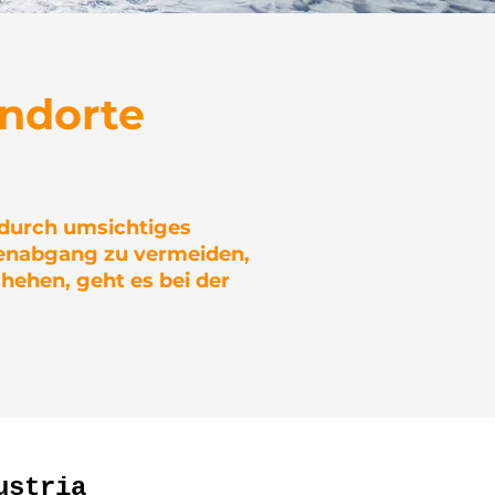
andorte
, durch umsichtiges
i
nenabgang zu vermeiden,
hehen, geht es bei der
ain Rescue Technology
ustria