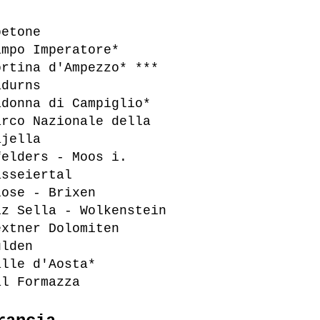
betone
ampo Imperatore*
ortina d'Ampezzo* ***
adurns
adonna di Campiglio*
arco Nazionale della
ajella
felders - Moos i.
asseiertal
lose - Brixen
iz Sella - Wolkenstein
extner Dolomiten
ulden
alle d'Aosta*
al Formazza