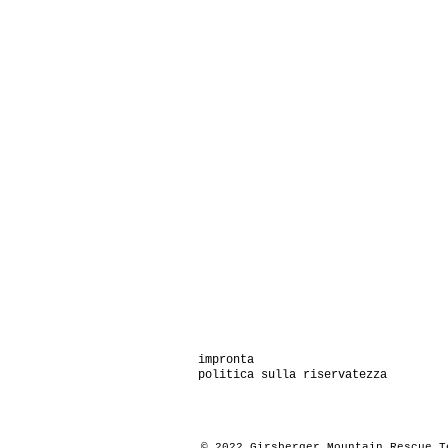
impronta
politica sulla riservatezza
© 2022
Girsberger Mountain Rescue 