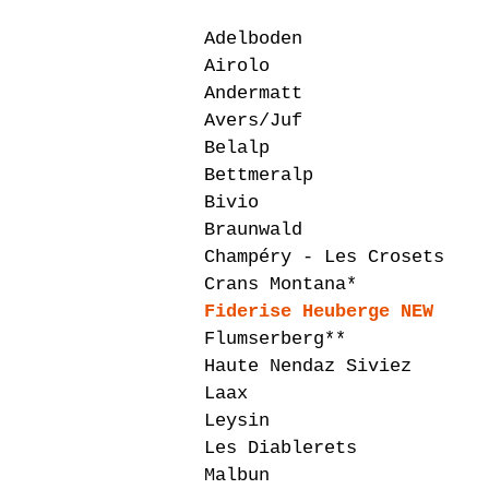
Adelboden
Airolo
Andermatt
Avers/Juf
Belalp
Bettmeralp
Bivio
Braunwald
Champéry - Les Crosets
Crans Montana*
Fiderise Heuberge NEW
Flumserberg**
Haute Nendaz Siviez
Laax
Leysin
Les Diablerets
Malbun