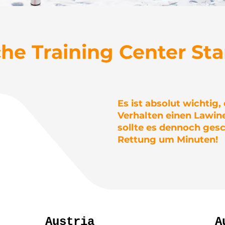
he Training Center St
Es ist absolut wichtig
 Training Center - Posizion
Verhalten einen Lawi
sollte es dennoch gesc
Prodotto da Girsberger Mount
Rettung um Minuten!
Austria
A