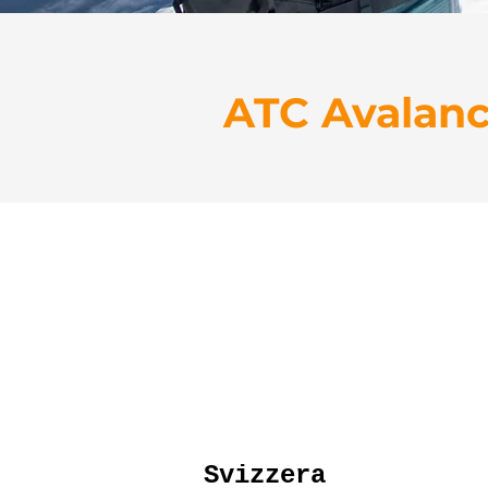
ATC Avalanc
ATC Avalanche
Svizzera