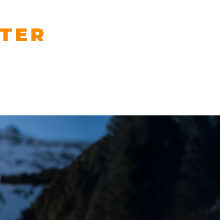
NTER
...
Contatto
Posizioni ATC