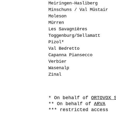
Meiringen-Hasliberg
Minschuns / Val Müstair
Moleson
Mürren
Les Savagnières
Toggenburg/Sellamatt
Pizol*
Val Bedretto
Capanna Piansecco
Verbier
Wasenalp
Zinal
* On behalf of
ORTOVOX 
** On behalf of
ARVA
*** restricted access